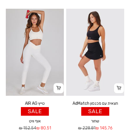
חצאית עם מכנסון AdMatch
טייץ AIR AG
SALE
SALE
שחור
אוף וויט
מחיר מבצע
מחיר רגיל
מחיר מבצע
מחיר רגיל
152.54 ₪
80.51 ₪
228.81 ₪
145.76 ₪