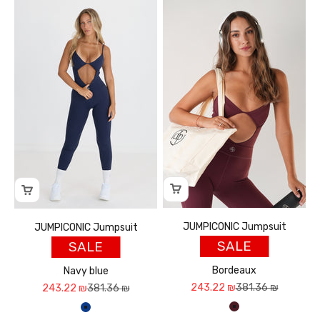
JUMPICONIC Jumpsuit
JUMPICONIC Jumpsuit
SALE
SALE
Bordeaux
Navy blue
Sale price
Regular price
243.22 ₪
381.36 ₪
Sale price
Regular price
243.22 ₪
381.36 ₪
בורדו
כחול נייבי