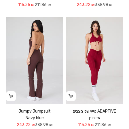
Sale price
Regular price
Sale price
Regular price
115.25 ₪
211.86 ₪
243.22 ₪
338.98 ₪
Jumpv Jumpsuit
טייץ שני מצבים ADAPTIVE
Navy blue
אדום יין
Sale price
Regular price
Sale price
Regular price
243.22 ₪
338.98 ₪
115.25 ₪
211.86 ₪