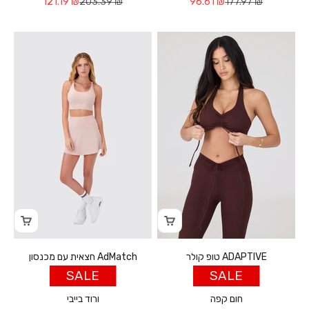
Sale price
Regular price
Sale price
Regular price
121.19 ₪
203.39 ₪
96.61 ₪
177.97 ₪
טופ קולר ADAPTIVE
חצאית עם מכנסון AdMatch
SALE
SALE
חום קפה
ורוד בייבי